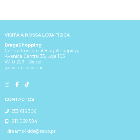
VISITA A NOSSA LOJA FÍSICA
BragaShopping
Centro Comercial BragaShopping,
Avenida Central 33, Loja 105
4710-229 - Braga
(10H às 14H - 15H às 19H)
CONTACTOS
253 616 306
911 069 584
dreams4kids@sapo.pt