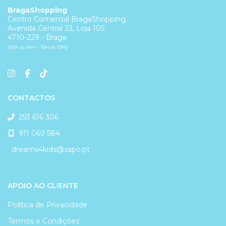
BragaShopping
Centro Comercial BragaShopping,
Avenida Central 33, Loja 105
4710-229 - Braga
(10H às 14H - 15H às 19H)
CONTACTOS
253 616 306
911 069 584
dreams4kids@sapo.pt
APOIO AO CLIENTE
Política de Privacidade
Termos e Condições