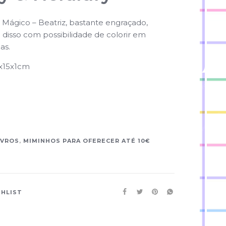
 Mágico – Beatriz, bastante engraçado,
m disso com possibilidade de colorir em
as.
x15x1cm
IVROS
,
MIMINHOS PARA OFERECER ATÉ 10€
SHLIST