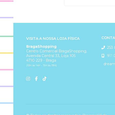
CONTA
VISITA A NOSSA LOJA FÍSICA
BragaShopping
253 
Centro Comercial BragaShopping,
911 
Avenida Central 33, Loja 105
4710-229 - Braga
dreams
(10H às 14H - 15H às 19H)