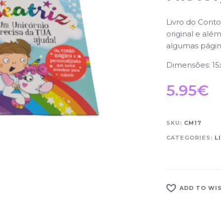
Livro do Conto
original e alé
algumas págin
Dimensões: 15
5.95
€
SKU:
CM17
CATEGORIES:
L
ADD TO WI