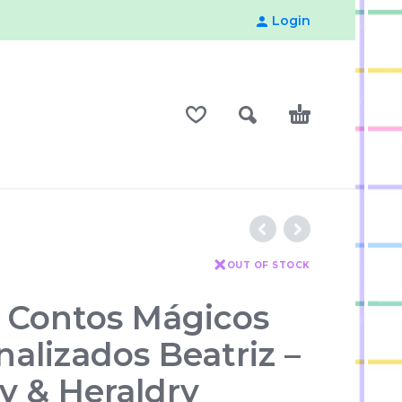
Login
OUT OF STOCK
s Contos Mágicos
alizados Beatriz –
y & Heraldry