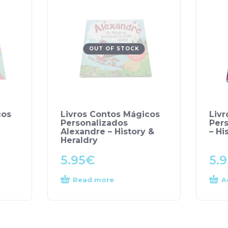
OUT OF STOCK
cos
Livros Contos Mágicos
Liv
Personalizados
Per
Alexandre – History &
– Hi
Heraldry
5.95
€
5.9
Read more
A