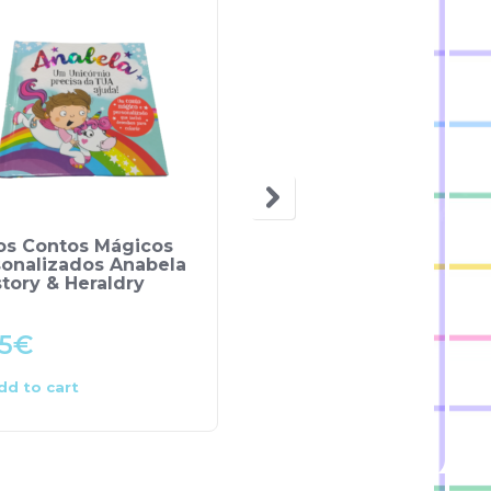
OUT OF STOCK
ros Contos Mágicos
Livros Contos Mágico
sonalizados Anabela
Personalizados Neto
story & Heraldry
Favorito – History &
Heraldry
5
€
5.95
€
dd to cart
Read more