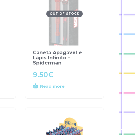
OUT OF STOCK
Caneta Apagável e
e
Lápis Infinito –
Spiderman
9.50
€
Read more