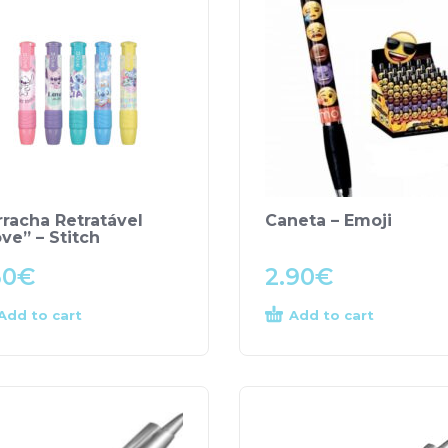
rracha Retratável
Caneta – Emoji
ve” – Stitch
50
€
2.90
€
Add to cart
Add to cart