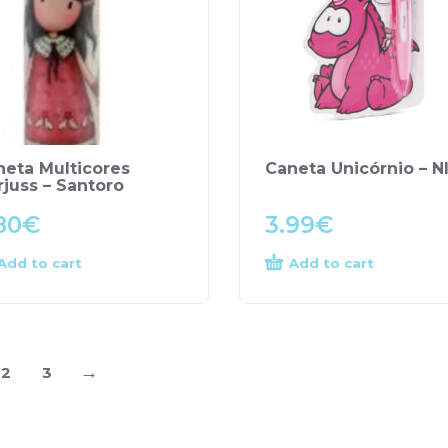
neta Multicores
Caneta Unicórnio – N
juss – Santoro
80
€
3.99
€
Add to cart
Add to cart
→
2
3