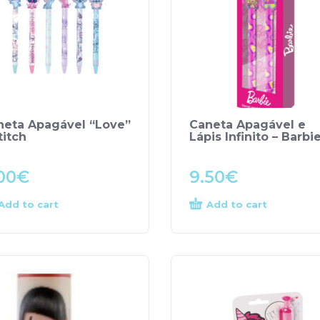
neta Apagável “Love”
Caneta Apagável e
titch
Lápis Infinito – Barbi
00
€
9.50
€
Add to cart
Add to cart