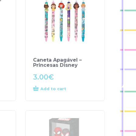
Caneta Apagável –
Princesas Disney
3.00
€
Add to cart