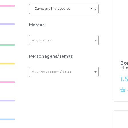
Canetas e Marcadores
×
Marcas
Any Marcas
Personagens/Temas
Bo
“Lo
Any Personagens/Temas
1.