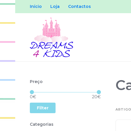
Início
Loja
Contactos
C
Preço
Price:
—
0€
20€
Filter
ARTIGO
Categorias