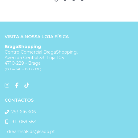
VISITA A NOSSA LOJA FÍSICA
BragaShopping
Centro Comercial BragaShopping,
Avenida Central 33, Loja 105
4710-229 - Braga
(10H às 14H - 15H às 19H)
CONTACTOS
253 616 306
911 069 584
dreams4kids@sapo.pt