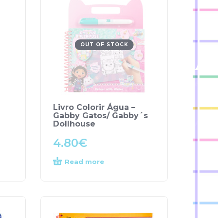
OUT OF STOCK
Livro Colorir Água –
Gabby Gatos/ Gabby´s
Dollhouse
4.80
€
Read more