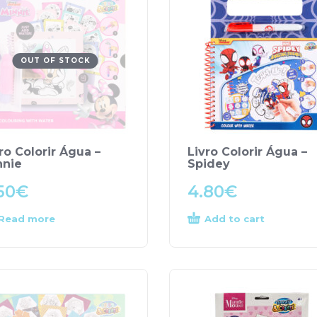
OUT OF STOCK
ro Colorir Água –
Livro Colorir Água –
nnie
Spidey
50
€
4.80
€
Read more
Add to cart