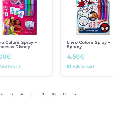
ro Colorir Spray –
Livro Colorir Spray –
incesas Disney
Spidey
00
€
4.50
€
Add to cart
Add to cart
→
2
3
4
…
9
10
11