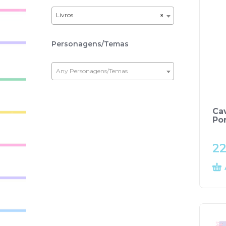
Livros
×
Personagens/Temas
Any Personagens/Temas
Ca
Por
22