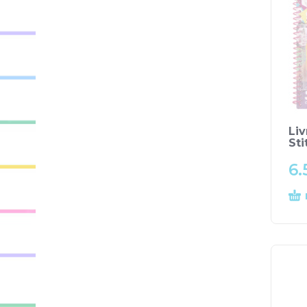
Liv
Sti
6.