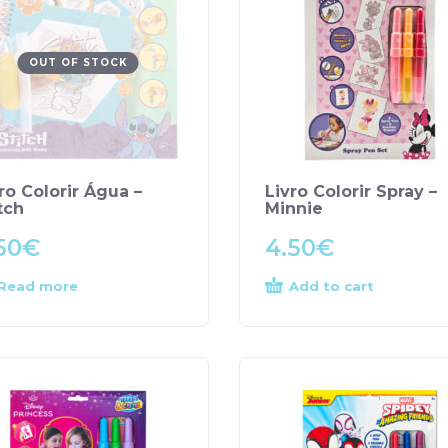
OUT OF STOCK
ro Colorir Água –
Livro Colorir Spray –
tch
Minnie
50
€
4.50
€
Read more
Add to cart