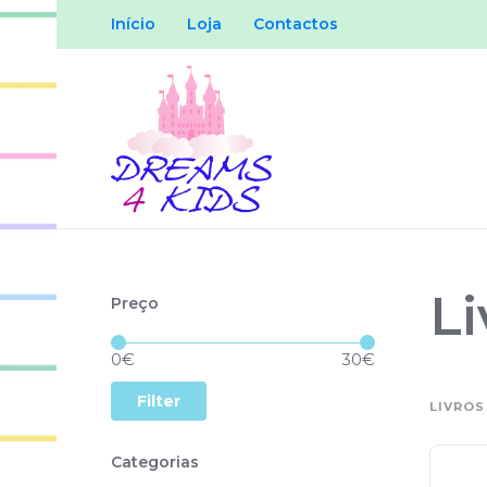
Início
Loja
Contactos
Li
Preço
Price:
—
0€
30€
Filter
LIVROS
Categorias