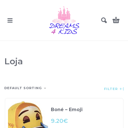
Loja
DEFAULT SORTING
FILTER
Boné – Emoji
9.20
€