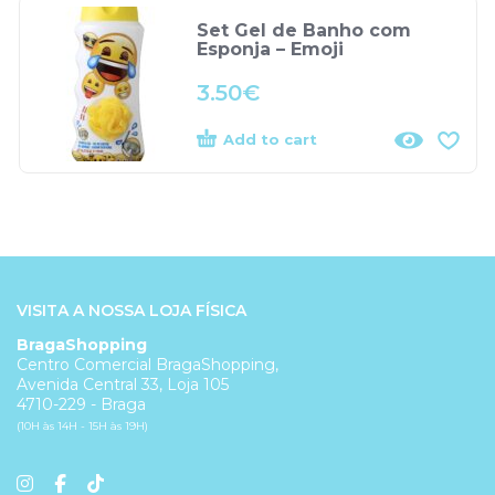
Set Gel de Banho com
Esponja – Emoji
3.50
€
Add to cart
VISITA A NOSSA LOJA FÍSICA
BragaShopping
Centro Comercial BragaShopping,
Avenida Central 33, Loja 105
4710-229 - Braga
(10H às 14H - 15H às 19H)