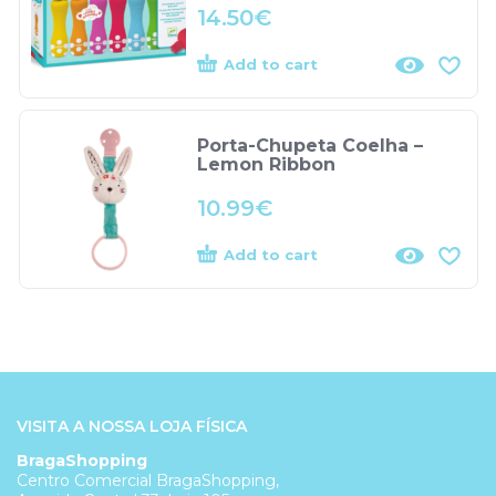
14.50
€
Add to cart
Porta-Chupeta Coelha –
Lemon Ribbon
10.99
€
Add to cart
VISITA A NOSSA LOJA FÍSICA
BragaShopping
Centro Comercial BragaShopping,