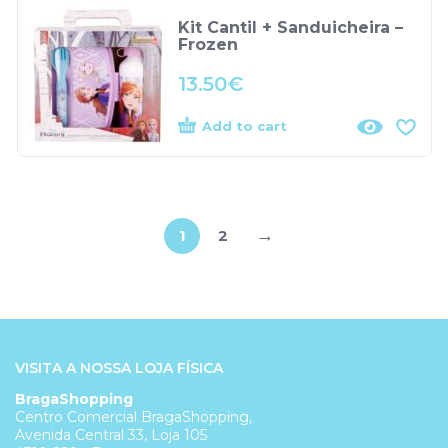
Kit Cantil + Sanduicheira –
Frozen
13.50
€
Add to cart
→
1
2
VISITA A NOSSA LOJA FÍSICA
BragaShopping
Centro Comercial BragaShopping,
Avenida Central 33, Loja 105