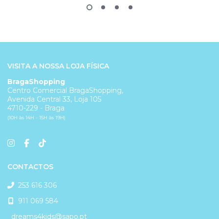
VISITA A NOSSA LOJA FÍSICA
BragaShopping
Centro Comercial BragaShopping,
Avenida Central 33, Loja 105
4710-229 - Braga
(10H às 14H - 15H às 19H)
CONTACTOS
253 616 306
911 069 584
dreams4kids@sapo.pt