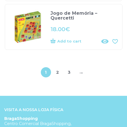
Jogo de Memória –
Quercetti
18.00
€
Add to cart
→
1
2
3
VISITA A NOSSA LOJA FÍSICA
BragaShopping
Centro Comercial BragaShopping,