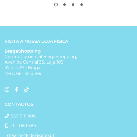
VISITA A NOSSA LOJA FÍSICA
BragaShopping
Centro Comercial BragaShopping,
Avenida Central 33, Loja 105
4710-229 - Braga
(10H às 14H - 15H às 19H)
CONTACTOS
253 616 306
911 069 584
dreams4kids@sapo.pt