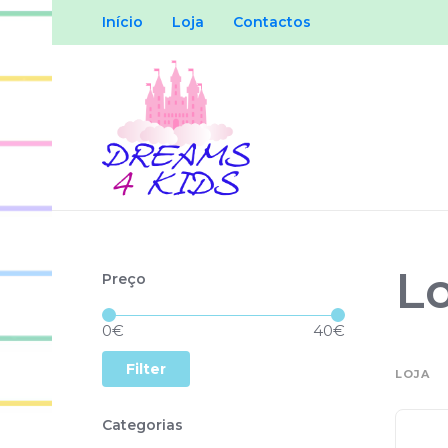
Início
Loja
Contactos
Lo
Preço
Price:
—
0€
40€
Filter
LOJA
Categorias