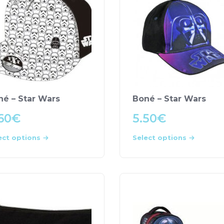
né – Star Wars
Boné – Star Wars
60
€
5.50
€
ect options
Select options