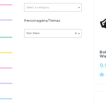
Select a category
Personagens/Temas
Star Wars
×
Bol
Wa
9.