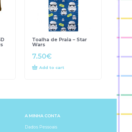
3D
Toalha de Praia – Star
rs
Wars
7.50
€
Add to cart
A MINHA CONTA
Dados Pessoais