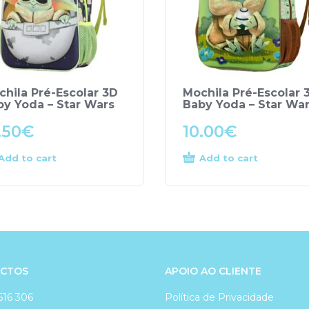
chila Pré-Escolar 3D
Mochila Pré-Escolar 
by Yoda – Star Wars
Baby Yoda – Star Wa
.50
€
10.00
€
Add to cart
Add to cart
CTOS
APOIO AO CLIENTE
616 306
Política de Privacidade