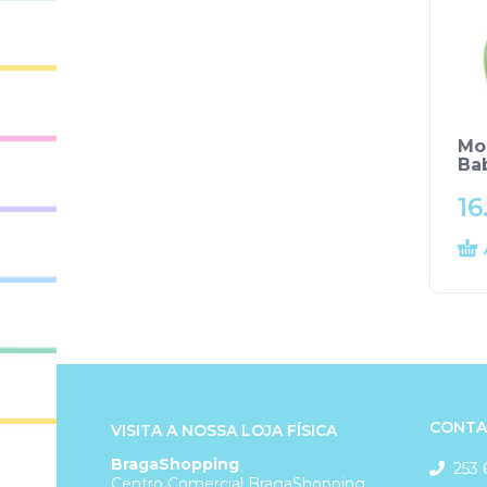
Mo
Ba
16
CONTA
VISITA A NOSSA LOJA FÍSICA
BragaShopping
253 
Centro Comercial BragaShopping,