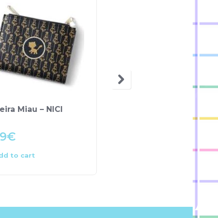
eira Miau – NICI
Mala Maternidade –
Lemon Ribbon
99
€
49.99
€
dd to cart
Add to cart