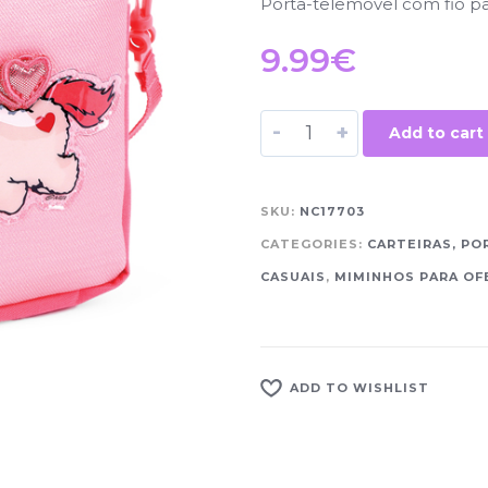
Porta-telemóvel com fio p
9.99
€
-
+
Add to cart
SKU:
NC17703
CATEGORIES:
CARTEIRAS, PO
CASUAIS
,
MIMINHOS PARA OF
ADD TO WISHLIST