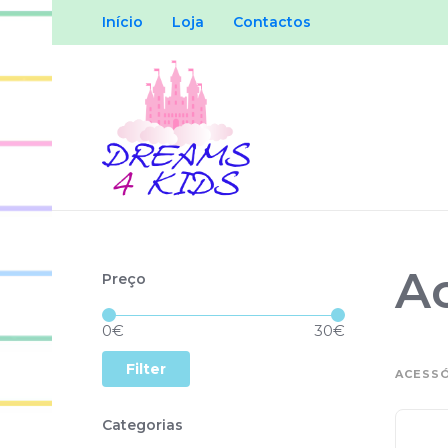
Início
Loja
Contactos
Ac
Preço
Price:
—
0€
30€
Filter
ACESSÓ
Categorias