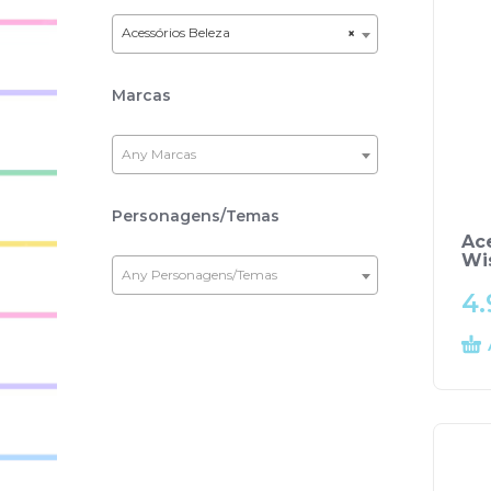
Acessórios Beleza
×
Marcas
Any Marcas
Personagens/Temas
Ac
Wi
Any Personagens/Temas
4.