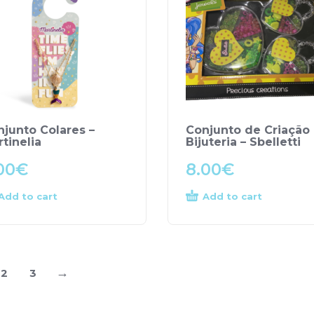
njunto Colares –
Conjunto de Criação
tinelia
Bijuteria – Sbelletti
00
€
8.00
€
Add to cart
Add to cart
→
2
3