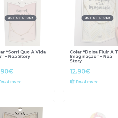
OUT OF STOCK
OUT OF STOCK
ar “Sorri Que A Vida
Colar “Deixa Fluir A 
” – Noa Story
Imaginação” – Noa
Story
.90
€
12.90
€
Read more
Read more