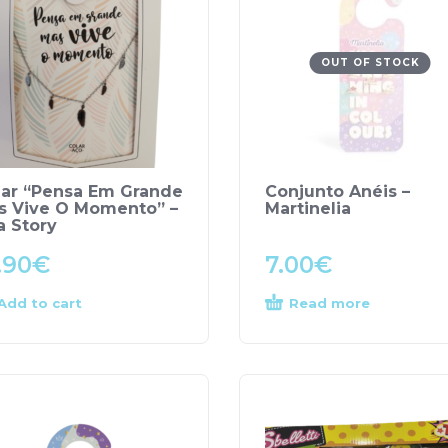
OUT OF STOCK
lar “Pensa Em Grande
Conjunto Anéis –
s Vive O Momento” –
Martinelia
a Story
.90
€
7.00
€
Add to cart
Read more