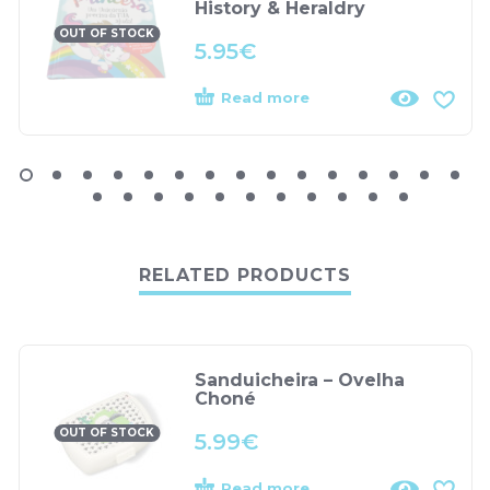
History & Heraldry
OUT OF STOCK
5.95
€
Read more
RELATED PRODUCTS
Sanduicheira – Ovelha
Choné
OUT OF STOCK
5.99
€
Read more