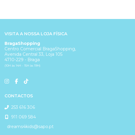
VISITA A NOSSA LOJA FÍSICA
BragaShopping
Centro Comercial BragaShopping,
Avenida Central 33, Loja 105
4710-229 - Braga
(10H às 14H - 15H às 19H)
CONTACTOS
253 616 306
911 069 584
dreams4kids@sapo.pt