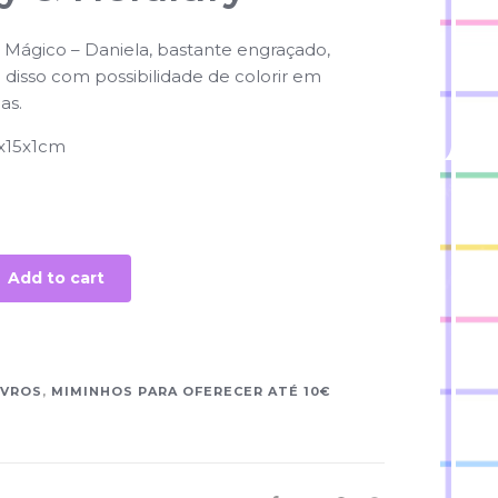
 Mágico – Daniela, bastante engraçado,
m disso com possibilidade de colorir em
as.
x15x1cm
Add to cart
IVROS
,
MIMINHOS PARA OFERECER ATÉ 10€