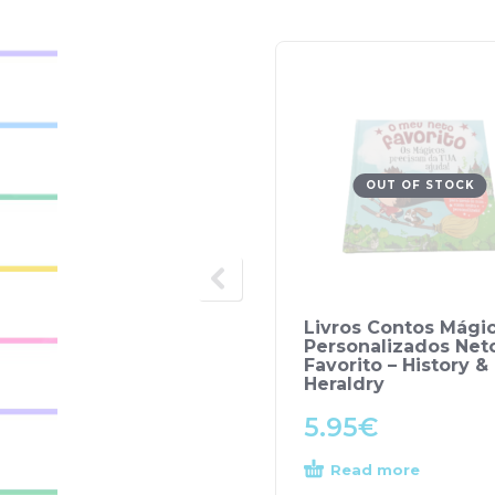
OUT OF STOCK
Livros Contos Mági
Personalizados Net
Favorito – History &
Heraldry
5.95
€
Read more