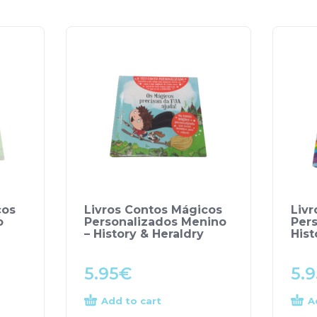
cos
Livros Contos Mágicos
Liv
o
Personalizados Menino
Pers
– History & Heraldry
Hist
5.95
€
5.9
Add to cart
A