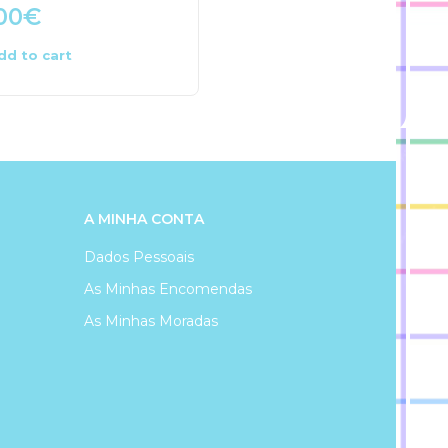
00
€
6.50
€
dd to cart
Add to cart
A MINHA CONTA
Dados Pessoais
As Minhas Encomendas
As Minhas Moradas