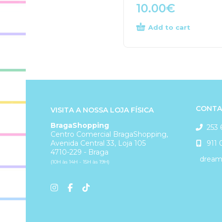
10.00
€
Add to cart
CONTA
VISITA A NOSSA LOJA FÍSICA
BragaShopping
253 
Centro Comercial BragaShopping,
911 
Avenida Central 33, Loja 105
4710-229 - Braga
dreams
(10H às 14H - 15H às 19H)