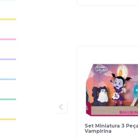
Set Miniatura 3 Peça
Vampirina