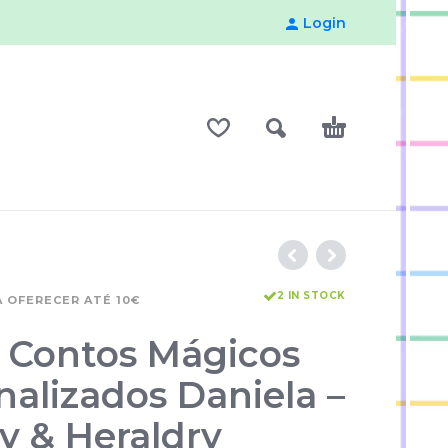
Login
2 IN STOCK
 OFERECER ATÉ 10€
s Contos Mágicos
nalizados Daniela –
y & Heraldry