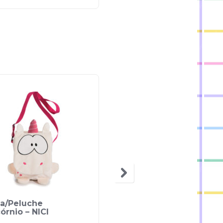
sa/Peluche
Estojo Unicórnio – NICI
órnio – NICI