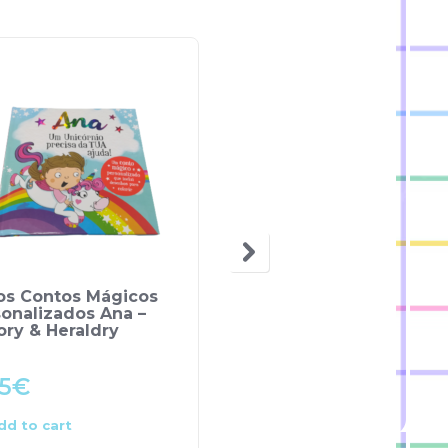
OUT OF STOCK
ros Contos Mágicos
Livros Contos Mágico
onalizados Ana –
Personalizados Beatri
ory & Heraldry
– History & Heraldry
5
€
5.95
€
dd to cart
Read more