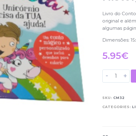
Livro do Conto
original e alé
algumas págin
Dimensões: 15
5.95
€
-
+
SKU:
CM32
CATEGORIES:
L