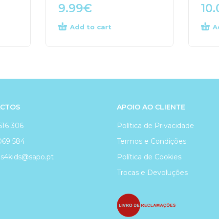
9.99
€
10.
Add to cart
A
CTOS
APOIO AO CLIENTE
616 306
Política de Privacidade
069 584
Termos e Condições
4kids@sapo.pt
Política de Cookies
Trocas e Devoluções