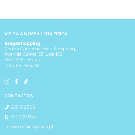
VISITA A NOSSA LOJA FÍSICA
BragaShopping
Centro Comercial BragaShopping,
Avenida Central 33, Loja 105
4710-229 - Braga
(10H às 14H - 15H às 19H)
CONTACTOS
253 616 306
911 069 584
dreams4kids@sapo.pt