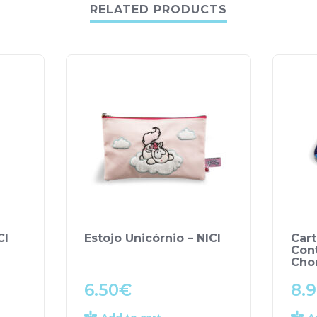
RELATED PRODUCTS
CI
Estojo Unicórnio – NICI
Cart
Cont
Cho
6.50
€
8.