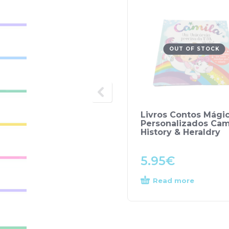
OUT OF STOCK
Livros Contos Mági
Personalizados Cami
History & Heraldry
5.95
€
Read more