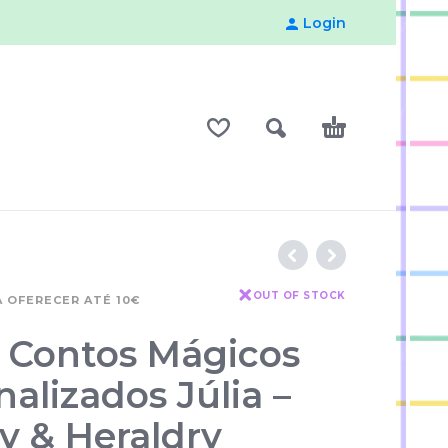
Login
OUT OF STOCK
 OFERECER ATÉ 10€
s Contos Mágicos
alizados Júlia –
y & Heraldry