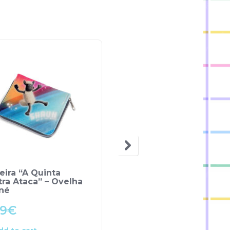
eira “A Quinta
Estojo Figura Panda –
ra Ataca” – Ovelha
Lemon Ribbon
né
99
€
9.99
€