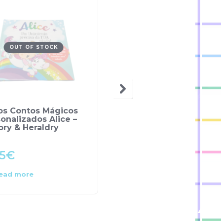
OUT OF STOCK
OUT OF STOCK
ros Contos Mágicos
Livros Contos Mágico
onalizados Alice –
Personalizados Carlot
ory & Heraldry
– History & Heraldry
5
€
5.95
€
ead more
Read more