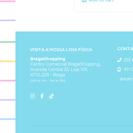
Add to cart
CONTA
VISITA A NOSSA LOJA FÍSICA
BragaShopping
253 
Centro Comercial BragaShopping,
911 
Avenida Central 33, Loja 105
4710-229 - Braga
dreams
(10H às 14H - 15H às 19H)