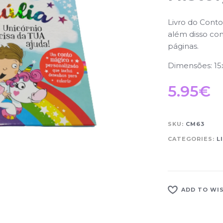
Livro do Conto
além disso com
páginas.
Dimensões: 15
5.95
€
SKU:
CM63
CATEGORIES:
L
ADD TO WI