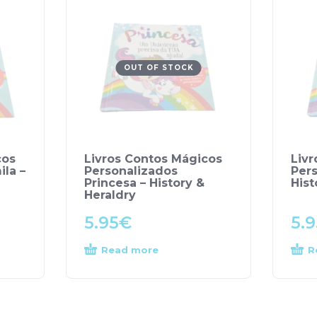
OUT OF STOCK
cos
Livros Contos Mágicos
Liv
la –
Personalizados
Pers
Princesa – History &
Hist
Heraldry
5.95
€
5.9
Read more
R