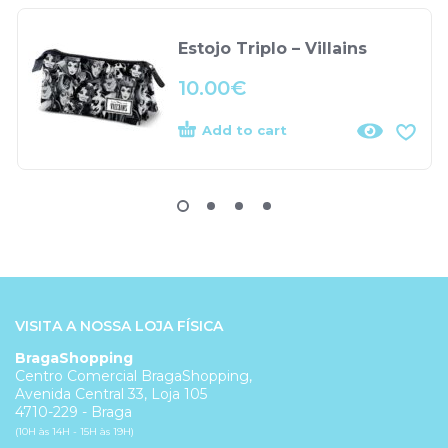
Estojo Triplo – Villains
10.00
€
Add to cart
VISITA A NOSSA LOJA FÍSICA
BragaShopping
Centro Comercial BragaShopping,
Avenida Central 33, Loja 105
4710-229 - Braga
(10H às 14H - 15H às 19H)