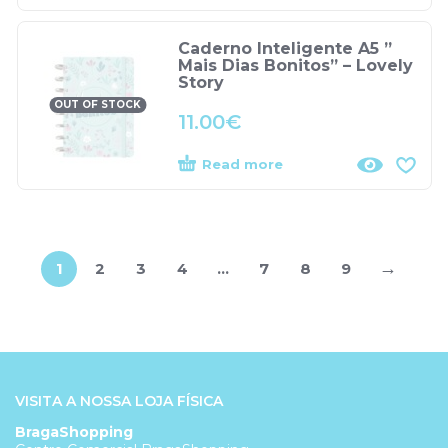
Caderno Inteligente A5 ”
Mais Dias Bonitos” – Lovely
Story
OUT OF STOCK
11.00
€
Read more
→
1
2
3
4
…
7
8
9
VISITA A NOSSA LOJA FÍSICA
BragaShopping