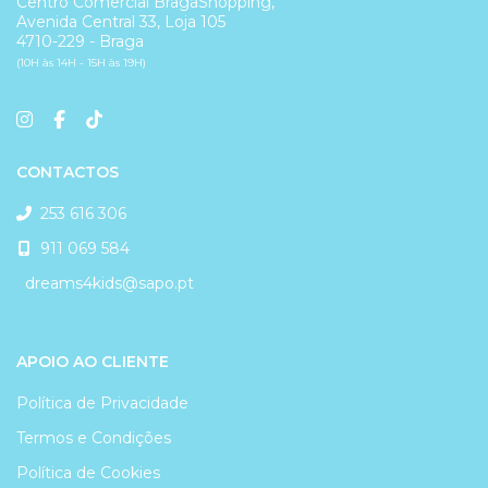
Centro Comercial BragaShopping,
Avenida Central 33, Loja 105
4710-229 - Braga
(10H às 14H - 15H às 19H)
CONTACTOS
253 616 306
911 069 584
dreams4kids@sapo.pt
APOIO AO CLIENTE
Política de Privacidade
Termos e Condições
Política de Cookies