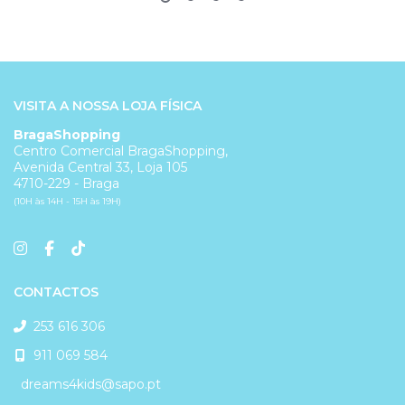
VISITA A NOSSA LOJA FÍSICA
BragaShopping
Centro Comercial BragaShopping,
Avenida Central 33, Loja 105
4710-229 - Braga
(10H às 14H - 15H às 19H)
CONTACTOS
253 616 306
911 069 584
dreams4kids@sapo.pt