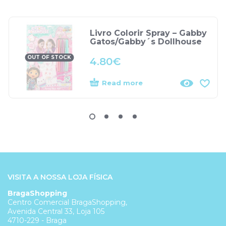
Livro Colorir Spray – Gabby
Gatos/Gabby´s Dollhouse
OUT OF STOCK
4.80
€
Read more
VISITA A NOSSA LOJA FÍSICA
BragaShopping
Centro Comercial BragaShopping,
Avenida Central 33, Loja 105
4710-229 - Braga