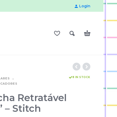
Login
8 IN STOCK
LARES
RCADORES
cha Retratável
 – Stitch