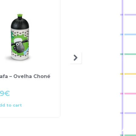
afa – Ovelha Choné
Mochila Pré-Escolar 
3D – Looney Tunes
99
€
8.00
€
dd to cart
Add to cart