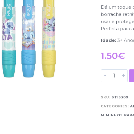
Dá um toque di
borracha retráti
usar e proteg
Perfeita para 
Idade:
3+ Ano
1.50
€
-
+
SKU:
STI5309
CATEGORIES:
A
MIMINHOS PARA