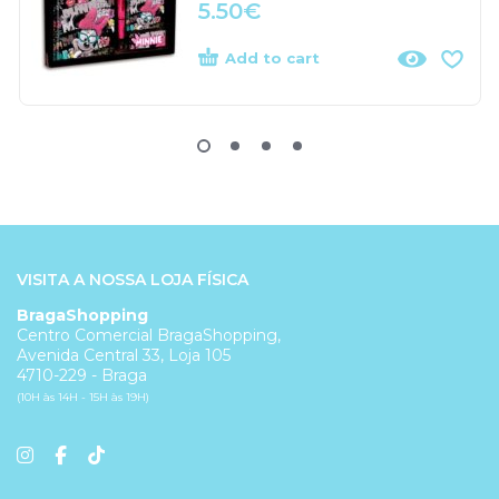
5.50
€
Add to cart
VISITA A NOSSA LOJA FÍSICA
BragaShopping
Centro Comercial BragaShopping,
Avenida Central 33, Loja 105
4710-229 - Braga
(10H às 14H - 15H às 19H)