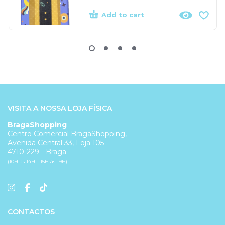
Add to cart
VISITA A NOSSA LOJA FÍSICA
BragaShopping
Centro Comercial BragaShopping,
Avenida Central 33, Loja 105
4710-229 - Braga
(10H às 14H - 15H às 19H)
CONTACTOS