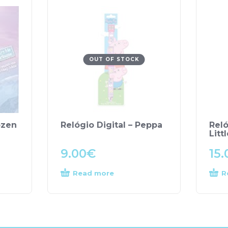
OUT OF STOCK
ozen
Relógio Digital – Peppa
Reló
Litt
9.00
€
15.
Read more
R