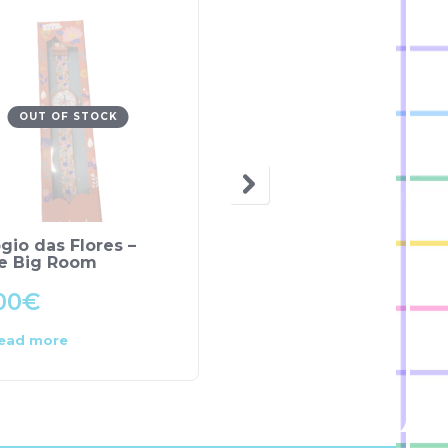
OUT OF STOCK
gio das Flores –
Relógio da Festa – Litt
le Big Room
Big Room
00
€
15.00
€
ead more
Add to cart