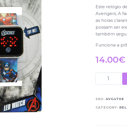
Este relógio d
Avengers; A f
as horas clara
possam ser ex
também segun
Funciona a pilh
14.00
€
SKU:
AVG4706
CATEGORY:
REL