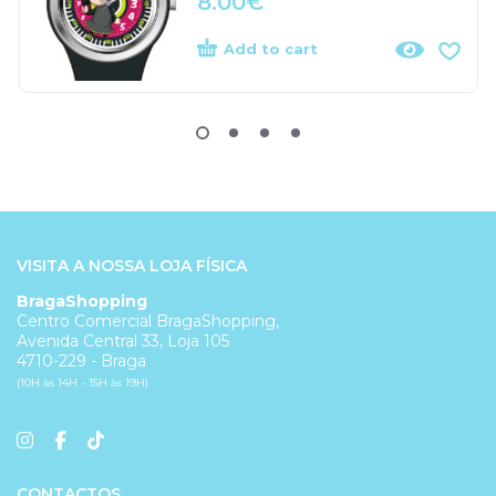
8.00
€
Add to cart
VISITA A NOSSA LOJA FÍSICA
BragaShopping
Centro Comercial BragaShopping,
Avenida Central 33, Loja 105
4710-229 - Braga
(10H às 14H - 15H às 19H)
CONTACTOS