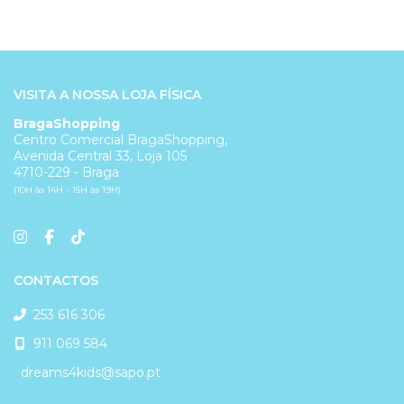
VISITA A NOSSA LOJA FÍSICA
BragaShopping
Centro Comercial BragaShopping,
Avenida Central 33, Loja 105
4710-229 - Braga
(10H às 14H - 15H às 19H)
CONTACTOS
253 616 306
911 069 584
dreams4kids@sapo.pt