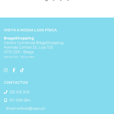
VISITA A NOSSA LOJA FÍSICA
BragaShopping
Centro Comercial BragaShopping,
Avenida Central 33, Loja 105
4710-229 - Braga
(10H às 14H - 15H às 19H)
CONTACTOS
253 616 306
911 069 584
dreams4kids@sapo.pt