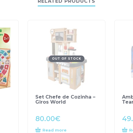
RELATED PRODUCTS
OUT OF STOCK
Set Chefe de Cozinha –
Amb
Giros World
Tea
80.00
€
49
Read more
R