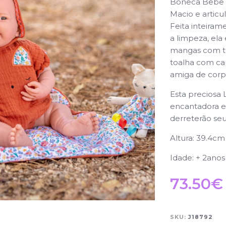
Boneca Bebê 
Macio e articu
Feita inteirame
a limpeza, el
mangas com te
toalha com c
amiga de cor
Esta preciosa
encantadora e
derreterão se
Altura: 39.4cm
Idade: + 2anos
73.50
€
SKU:
J18792