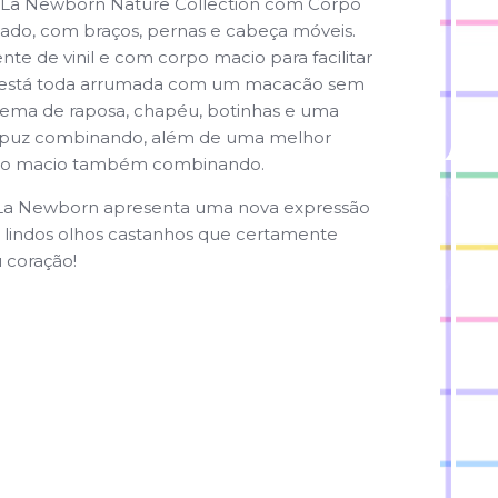
La Newborn Nature Collection com Corpo
lado, com braços, pernas e cabeça móveis.
nte de vinil e com corpo macio para facilitar
a está toda arrumada com um macacão sem
ma de raposa, chapéu, botinhas e uma
apuz combinando, além de uma melhor
po macio também combinando.
 La Newborn apresenta uma nova expressão
 lindos olhos castanhos que certamente
u coração!