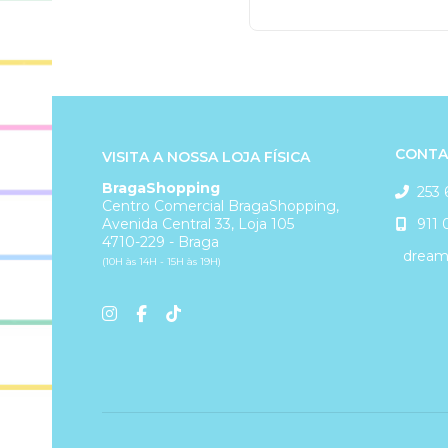
CONTA
VISITA A NOSSA LOJA FÍSICA
BragaShopping
253 
Centro Comercial BragaShopping,
911 
Avenida Central 33, Loja 105
4710-229 - Braga
dreams
(10H às 14H - 15H às 19H)