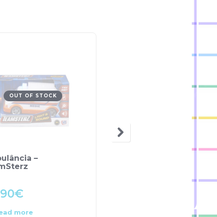
OUT OF STOCK
OUT OF STOCK
ulância –
Boneca Bárbara Recé
mSterz
Nascido – Llorens
.90
€
78.50
€
ead more
Read more