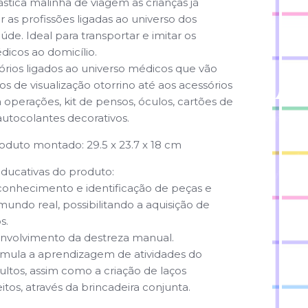
stica malinha de viagem as crianças já
r as profissões ligadas ao universo dos
úde. Ideal para transportar e imitar os
dicos ao domicílio.
sórios ligados ao universo médicos que vão
s de visualização otorrino até aos acessórios
a operações, kit de pensos, óculos, cartões de
utocolantes decorativos.
oduto montado: 29.5 x 23.7 x 18 cm
ducativas do produto:
econhecimento e identificação de peças e
mundo real, possibilitando a aquisição de
s.
envolvimento da destreza manual.
timula a aprendizagem de atividades do
tos, assim como a criação de laços
eitos, através da brincadeira conjunta.