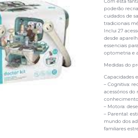
Com esta fantá
poderão recria
cuidados de sa
tradicionais mé
Inclui 27 aces
desde aparelho
essenciais par
optometria e a
Medidas do pr
Capacidades e
– Cognitiva: r
acessórios do 
conhecimento
– Motora: des
– Parental: es
mundo dos adul
familiares estr