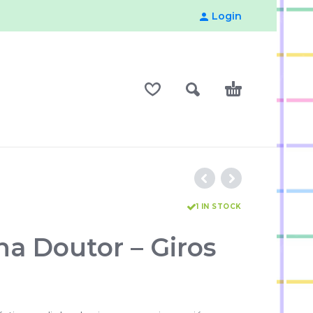
Login
1 IN STOCK
ha Doutor – Giros
d