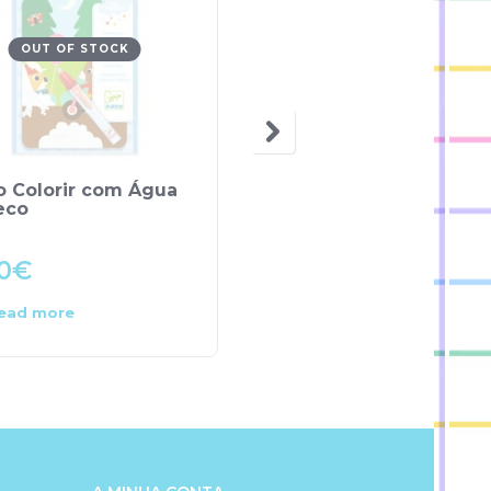
OUT OF STOCK
OUT OF STOCK
o Colorir com Água
Ambulância –
eco
TeamSterz
0
€
49.90
€
ead more
Read more