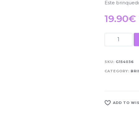
Este brinquedo 
19.90
€
SKU:
G154036
CATEGORY:
BR
ADD TO WI