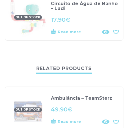
Circuito de Água de Banho
– Ludi
OUT OF STOCK
17.90
€
Read more
RELATED PRODUCTS
Ambulância – TeamSterz
49.90
€
OUT OF STOCK
Read more