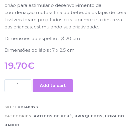
chão para estimular o desenvolvimento da
coordenação motora fina do bebê. Já os lápis de cera
laváveis ​​foram projetados para aprimorar a destreza
das crianças, estimulando sua criatividade.
Dimensões do espelho : Ø 20 cm
Dimensões do lápis : 7 x 2,5 cm
19.70
€
Add to cart
SKU:
LUDI40073
CATEGORIES:
ARTIGOS DE BEBÉ
,
BRINQUEDOS
,
HORA DO
BANHO