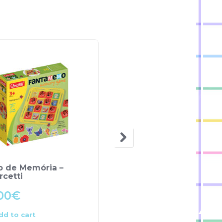
o de Memória –
Puzzle 60 Peças
cetti
Princesas
00
€
11.90
€
dd to cart
Add to cart