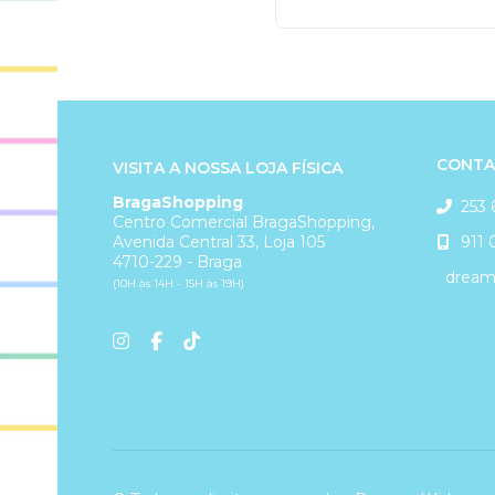
CONTA
VISITA A NOSSA LOJA FÍSICA
BragaShopping
253 
Centro Comercial BragaShopping,
911 
Avenida Central 33, Loja 105
4710-229 - Braga
dreams
(10H às 14H - 15H às 19H)