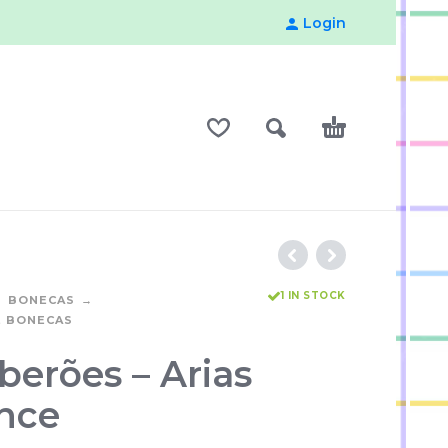
Login
1 IN STOCK
BONECAS
E BONECAS
berões – Arias
nce