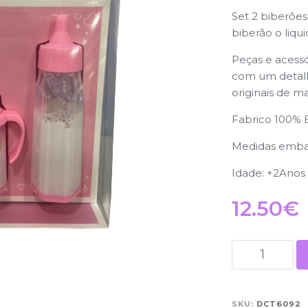
Set 2 biberões
biberão o liqu
Peças e acess
com um detalh
originais de m
Fabrico 100%
Medidas emba
Idade: +2Anos
12.50
€
SKU:
DCT6092