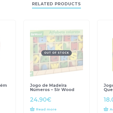
RELATED PRODUCTS
OUT OF STOCK
cém
Jogo de Madeira
Jog
Números – Sir Wood
Quer
24.90
€
18.
Read more
A