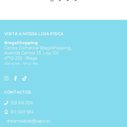
VISITA A NOSSA LOJA FÍSICA
BragaShopping
Centro Comercial BragaShopping,
Avenida Central 33, Loja 105
4710-229 - Braga
(10H às 14H - 15H às 19H)
CONTACTOS
253 616 306
911 069 584
dreams4kids@sapo.pt