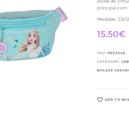
Bolsa de cint
principal com z
Medidas: 23x1
15.50
€
SKU:
FRZ3446
CATEGORY:
CAR
BOLSAS CASUAI
ADD TO WI