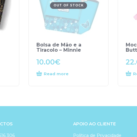
OUT OF STOCK
Bolsa de Mão e a
Moch
Tiracolo – Minnie
Butt
10.00
€
22
Read more
R
CTOS
APOIO AO CLIENTE
616 306
Política de Privacidade