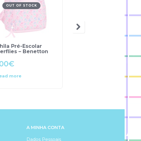
OUT OF STOCK
ila Pré-Escolar
Bolsa/Peluche
erflies – Benetton
Unicórnio – NICI
.00
€
10.00
€
ead more
Add to cart
A MINHA CONTA
Dados Pessoais