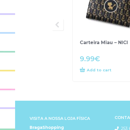
Carteira Miau – NICI
9.99
€
Add to cart
CONTA
VISITA A NOSSA LOJA FÍSICA
BragaShopping
253 