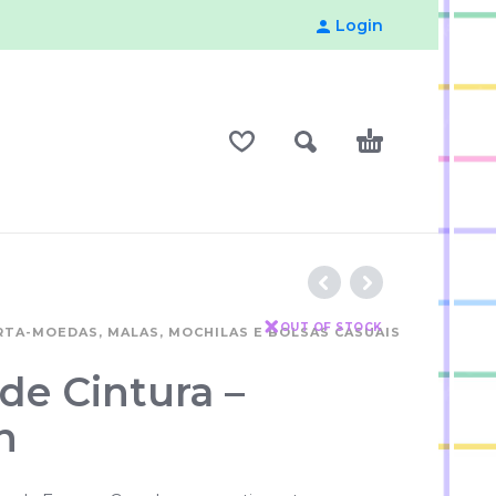
Login
OUT OF STOCK
RTA-MOEDAS, MALAS, MOCHILAS E BOLSAS CASUAIS
de Cintura –
n