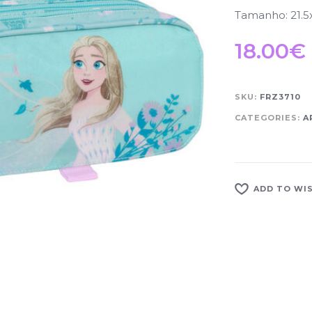
Tamanho: 21.5
18.00
€
SKU:
FRZ3710
CATEGORIES:
A
ADD TO WI