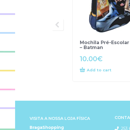
Mochila Pré-Escolar
– Batman
10.00
€
Add to cart
CONTA
VISITA A NOSSA LOJA FÍSICA
BragaShopping
253 