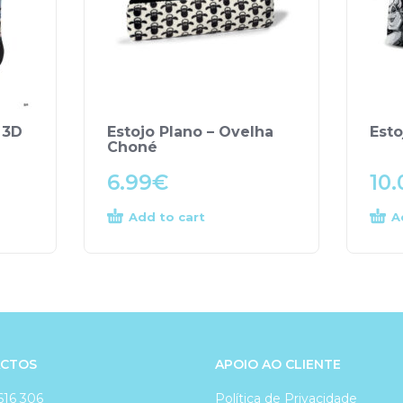
 3D
Estojo Plano – Ovelha
Esto
Choné
6.99
€
10.
Add to cart
A
CTOS
APOIO AO CLIENTE
616 306
Política de Privacidade