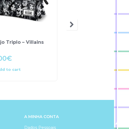
OUT OF STOCK
jo Triplo – Villains
Sanduicheira – Ovelha
Choné
00
€
5.99
€
dd to cart
Read more
A MINHA CONTA
Dados Pessoais