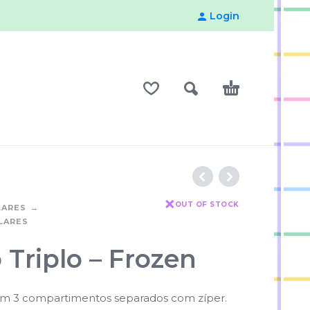
Login
OUT OF STOCK
LARES
LARES
 Triplo – Frozen
om 3 compartimentos separados com zíper.