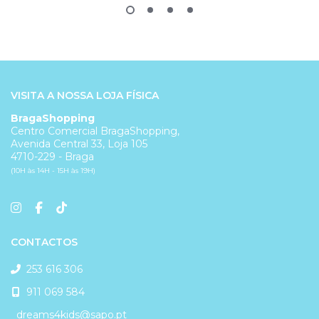
VISITA A NOSSA LOJA FÍSICA
BragaShopping
Centro Comercial BragaShopping,
Avenida Central 33, Loja 105
4710-229 - Braga
(10H às 14H - 15H às 19H)
CONTACTOS
253 616 306
911 069 584
dreams4kids@sapo.pt