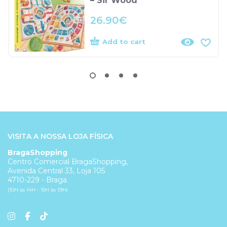
– Sir Wood
26.90
€
Add to cart
VISITA A NOSSA LOJA FÍSICA
BragaShopping
Centro Comercial BragaShopping,
Avenida Central 33, Loja 105
4710-229 - Braga
(10H às 14H - 15H às 19H)