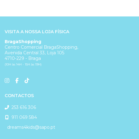
VISITA A NOSSA LOJA FÍSICA
BragaShopping
Centro Comercial BragaShopping,
Avenida Central 33, Loja 105
4710-229 - Braga
(10H às 14H - 15H às 19H)
CONTACTOS
253 616 306
911 069 584
dreams4kids@sapo.pt