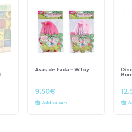
Asas de Fada – WToy
Din
d
Bor
9.50
€
12.
Add to cart
A