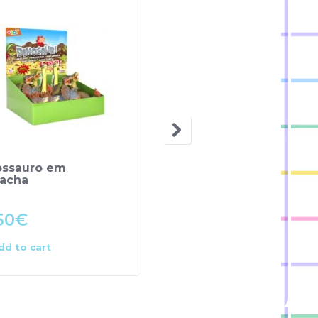
ossauro em
Jogo Madeira
racha
Ganso/Calma – Sir
Wood
50
€
26.90
€
dd to cart
Add to cart