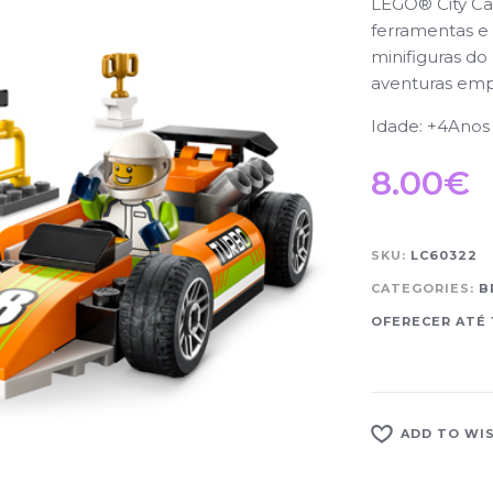
LEGO® City Car
ferramentas e 
minifiguras do
aventuras emp
Idade: +4Anos
8.00
€
SKU:
LC60322
CATEGORIES:
B
OFERECER ATÉ 
ADD TO WI