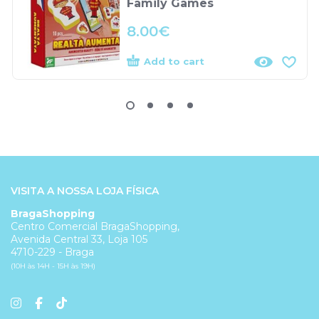
Family Games
8.00
€
Add to cart
VISITA A NOSSA LOJA FÍSICA
BragaShopping
Centro Comercial BragaShopping,
Avenida Central 33, Loja 105
4710-229 - Braga
(10H às 14H - 15H às 19H)