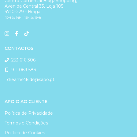
Centro Comercial BragaShopping,
Avenida Central 33, Loja 105
4710-229 - Braga
(10H às 14H - 15H às 19H)
CONTACTOS
253 616 306
911 069 584
dreams4kids@sapo.pt
APOIO AO CLIENTE
Política de Privacidade
Termos e Condições
Política de Cookies