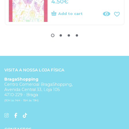
4.50
€
Add to cart
VISITA A NOSSA LOJA FÍSICA
BragaShopping
Centro Comercial BragaShopping,
Avenida Central 33, Loja 105
4710-229 - Braga
(10H às 14H - 15H às 19H)