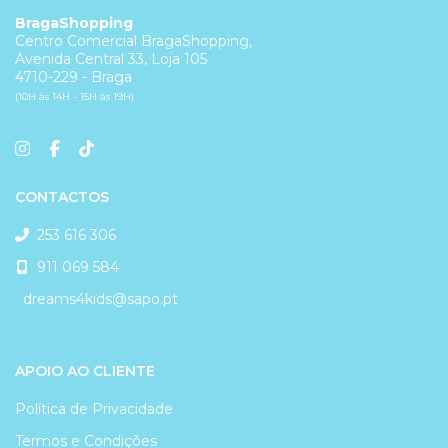
BragaShopping
Centro Comercial BragaShopping,
Avenida Central 33, Loja 105
4710-229 - Braga
(10H às 14H - 15H às 19H)
CONTACTOS
253 616 306
911 069 584
dreams4kids@sapo.pt
APOIO AO CLIENTE
Política de Privacidade
Termos e Condições