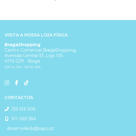
VISITA A NOSSA LOJA FÍSICA
BragaShopping
Centro Comercial BragaShopping,
Avenida Central 33, Loja 105
4710-229 - Braga
(10H às 14H - 15H às 19H)
CONTACTOS
253 616 306
911 069 584
dreams4kids@sapo.pt