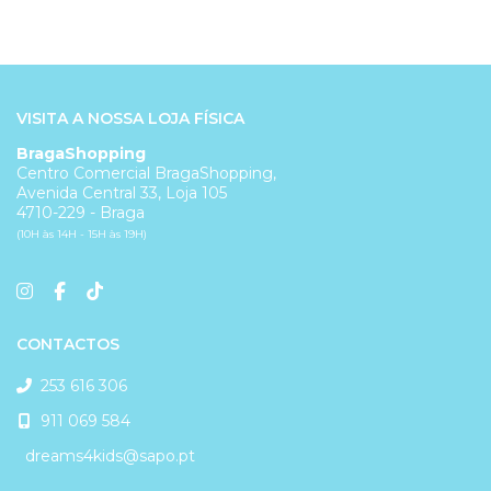
VISITA A NOSSA LOJA FÍSICA
BragaShopping
Centro Comercial BragaShopping,
Avenida Central 33, Loja 105
4710-229 - Braga
(10H às 14H - 15H às 19H)
CONTACTOS
253 616 306
911 069 584
dreams4kids@sapo.pt