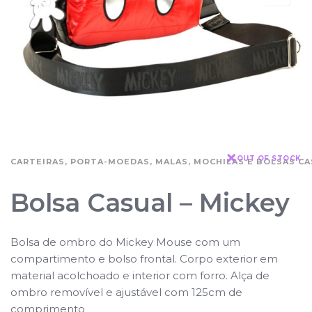
OUT OF STOCK
CARTEIRAS, PORTA-MOEDAS, MALAS, MOCHILAS E BOLSAS CA
Bolsa Casual – Mickey
Bolsa de ombro do Mickey Mouse com um
compartimento e bolso frontal. Corpo exterior em
material acolchoado e interior com forro. Alça de
ombro removível e ajustável com 125cm de
comprimento