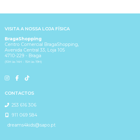
VISITA A NOSSA LOJA FÍSICA
BragaShopping
Centro Comercial BragaShopping,
Avenida Central 33, Loja 105
4710-229 - Braga
(10H às 14H - 15H às 19H)
CONTACTOS
253 616 306
911 069 584
dreams4kids@sapo.pt