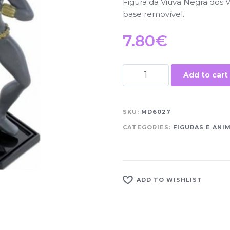
Figura da Viúva Negra dos 
base removível.
7.80
€
Add to cart
SKU:
MD6027
CATEGORIES:
FIGURAS E ANI
ADD TO WISHLIST