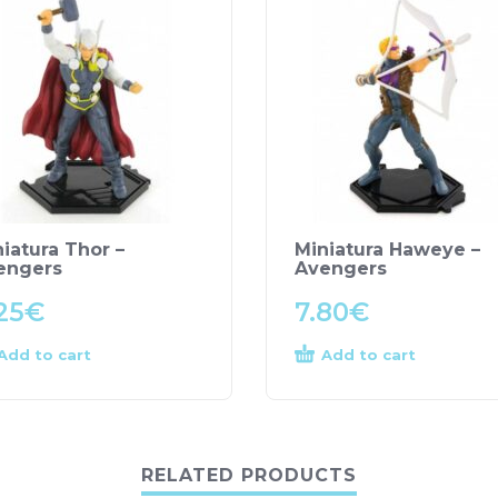
iatura Thor –
Miniatura Haweye –
engers
Avengers
25
€
7.80
€
Add to cart
Add to cart
RELATED PRODUCTS