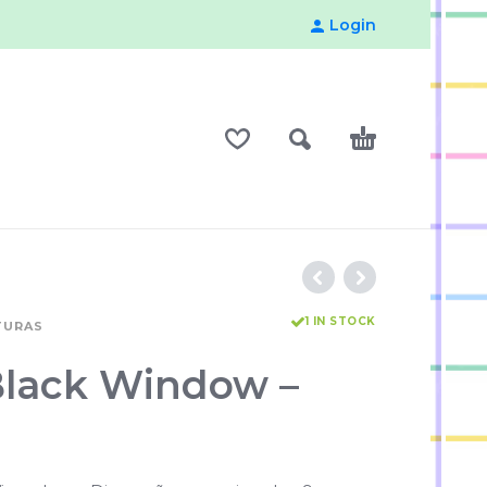
Login
1 IN STOCK
TURAS
Black Window –