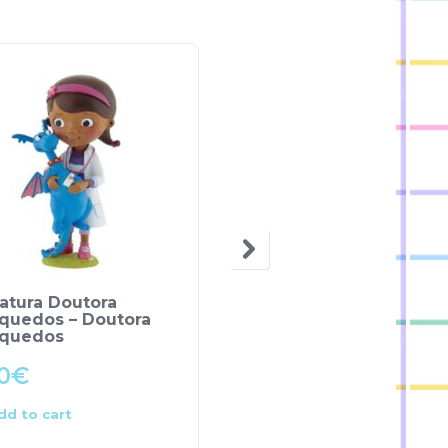
atura Doutora
Miniatura Feliz – Bran
nquedos – Doutora
de Neve
nquedos
0
€
7.00
€
dd to cart
Add to cart